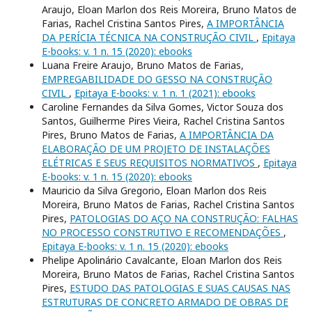
Araujo, Eloan Marlon dos Reis Moreira, Bruno Matos de
Farias, Rachel Cristina Santos Pires,
A IMPORTÂNCIA
DA PERÍCIA TÉCNICA NA CONSTRUÇÃO CIVIL
,
Epitaya
E-books: v. 1 n. 15 (2020): ebooks
Luana Freire Araujo, Bruno Matos de Farias,
EMPREGABILIDADE DO GESSO NA CONSTRUÇÃO
CIVIL
,
Epitaya E-books: v. 1 n. 1 (2021): ebooks
Caroline Fernandes da Silva Gomes, Victor Souza dos
Santos, Guilherme Pires Vieira, Rachel Cristina Santos
Pires, Bruno Matos de Farias,
A IMPORTÂNCIA DA
ELABORAÇÃO DE UM PROJETO DE INSTALAÇÕES
ELÉTRICAS E SEUS REQUISITOS NORMATIVOS
,
Epitaya
E-books: v. 1 n. 15 (2020): ebooks
Mauricio da Silva Gregorio, Eloan Marlon dos Reis
Moreira, Bruno Matos de Farias, Rachel Cristina Santos
Pires,
PATOLOGIAS DO AÇO NA CONSTRUÇÃO: FALHAS
NO PROCESSO CONSTRUTIVO E RECOMENDAÇÕES
,
Epitaya E-books: v. 1 n. 15 (2020): ebooks
Phelipe Apolinário Cavalcante, Eloan Marlon dos Reis
Moreira, Bruno Matos de Farias, Rachel Cristina Santos
Pires,
ESTUDO DAS PATOLOGIAS E SUAS CAUSAS NAS
ESTRUTURAS DE CONCRETO ARMADO DE OBRAS DE