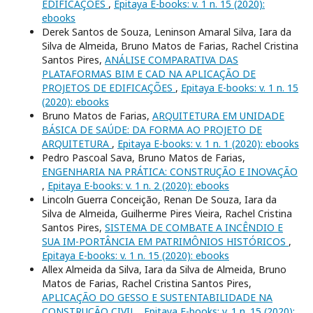
EDIFICAÇÕES
,
Epitaya E-books: v. 1 n. 15 (2020):
ebooks
Derek Santos de Souza, Leninson Amaral Silva, Iara da
Silva de Almeida, Bruno Matos de Farias, Rachel Cristina
Santos Pires,
ANÁLISE COMPARATIVA DAS
PLATAFORMAS BIM E CAD NA APLICAÇÃO DE
PROJETOS DE EDIFICAÇÕES
,
Epitaya E-books: v. 1 n. 15
(2020): ebooks
Bruno Matos de Farias,
ARQUITETURA EM UNIDADE
BÁSICA DE SAÚDE: DA FORMA AO PROJETO DE
ARQUITETURA
,
Epitaya E-books: v. 1 n. 1 (2020): ebooks
Pedro Pascoal Sava, Bruno Matos de Farias,
ENGENHARIA NA PRÁTICA: CONSTRUÇÃO E INOVAÇÃO
,
Epitaya E-books: v. 1 n. 2 (2020): ebooks
Lincoln Guerra Conceição, Renan De Souza, Iara da
Silva de Almeida, Guilherme Pires Vieira, Rachel Cristina
Santos Pires,
SISTEMA DE COMBATE A INCÊNDIO E
SUA IM-PORTÂNCIA EM PATRIMÔNIOS HISTÓRICOS
,
Epitaya E-books: v. 1 n. 15 (2020): ebooks
Allex Almeida da Silva, Iara da Silva de Almeida, Bruno
Matos de Farias, Rachel Cristina Santos Pires,
APLICAÇÃO DO GESSO E SUSTENTABILIDADE NA
CONSTRUÇÃO CIVIL
,
Epitaya E-books: v. 1 n. 15 (2020):