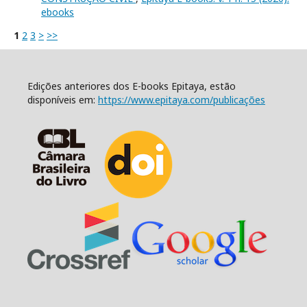
ebooks
1
2
3
>
>>
Edições anteriores dos E-books Epitaya, estão
disponíveis em:
https://www.epitaya.com/publicações