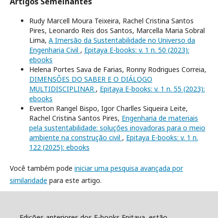
Artigos Semelhantes
Rudy Marcell Moura Teixeira, Rachel Cristina Santos
Pires, Leonardo Reis dos Santos, Marcella Maria Sobral
Lima,
A Imersão da Sustentabilidade no Universo da
Engenharia Civil
,
Epitaya E-books: v. 1 n. 50 (2023):
ebooks
Helena Portes Sava de Farias, Ronny Rodrigues Correia,
DIMENSÕES DO SABER E O DIÁLOGO
MULTIDISCIPLINAR
,
Epitaya E-books: v. 1 n. 55 (2023):
ebooks
Everton Rangel Bispo, Igor Charlles Siqueira Leite,
Rachel Cristina Santos Pires,
Engenharia de materiais
pela sustentabilidade: soluções inovadoras para o meio
ambiente na construção civil
,
Epitaya E-books: v. 1 n.
122 (2025): ebooks
Você também pode
iniciar uma pesquisa avançada por
similaridade
para este artigo.
Edições anteriores dos E-books Epitaya, estão