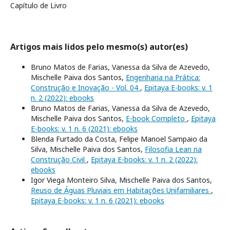
Capítulo de Livro
Artigos mais lidos pelo mesmo(s) autor(es)
Bruno Matos de Farias, Vanessa da Silva de Azevedo,
Mischelle Paiva dos Santos,
Engenharia na Prática:
Construção e Inovação - Vol. 04
,
Epitaya E-books: v. 1
n. 2 (2022): ebooks
Bruno Matos de Farias, Vanessa da Silva de Azevedo,
Mischelle Paiva dos Santos,
E-book Completo
,
Epitaya
E-books: v. 1 n. 6 (2021): ebooks
Blenda Furtado da Costa, Felipe Manoel Sampaio da
Silva, Mischelle Paiva dos Santos,
Filosofia Lean na
Construção Civil
,
Epitaya E-books: v. 1 n. 2 (2022):
ebooks
Igor Viega Monteiro Silva, Mischelle Paiva dos Santos,
Reuso de Águas Pluviais em Habitações Unifamiliares
,
Epitaya E-books: v. 1 n. 6 (2021): ebooks