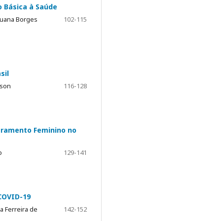
o Básica à Saúde
Eluana Borges
102-115
sil
ison
116-128
ceramento Feminino no
o
129-141
COVID-19
a Ferreira de
142-152