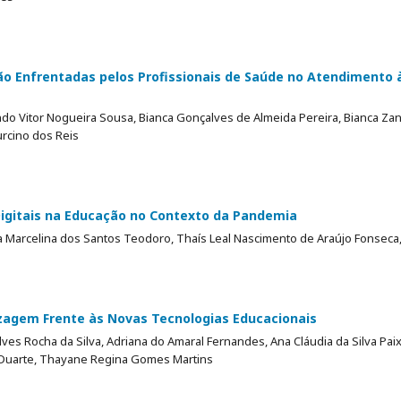
o Enfrentadas pelos Profissionais de Saúde no Atendimento 
do Vitor Nogueira Sousa, Bianca Gonçalves de Almeida Pereira, Bianca Za
urcino dos Reis
Digitais na Educação no Contexto da Pandemia
 Marcelina dos Santos Teodoro, Thaís Leal Nascimento de Araújo Fonseca,
izagem Frente às Novas Tecnologias Educacionais
Alves Rocha da Silva, Adriana do Amaral Fernandes, Ana Cláudia da Silva Pa
 Duarte, Thayane Regina Gomes Martins