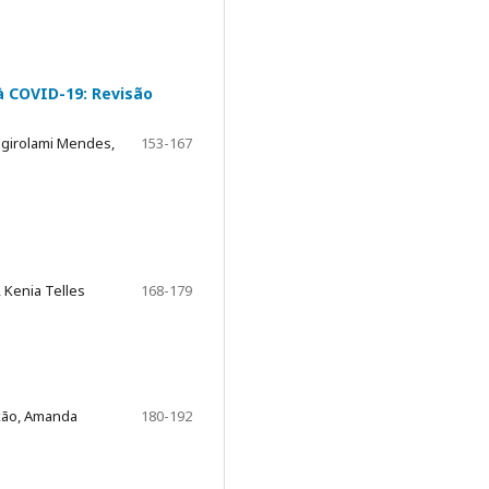
à COVID-19: Revisão
ngirolami Mendes,
153-167
 Kenia Telles
168-179
ixão, Amanda
180-192