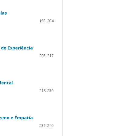
las
193-204
 de Experiência
205-217
Mental
218-230
nismo e Empatia
231-240