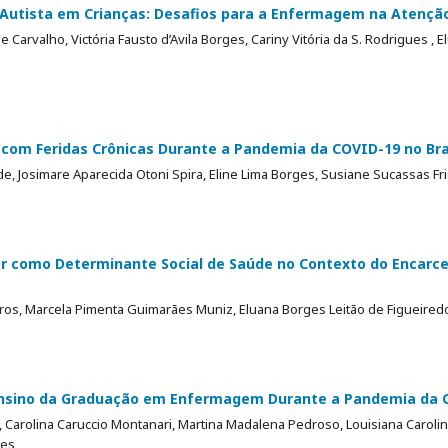
 Autista em Crianças: Desafios para a Enfermagem na Atençã
 Carvalho, Victória Fausto d’Avila Borges, Cariny Vitória da S. Rodrigues , 
com Feridas Crônicas Durante a Pandemia da COVID-19 no Bra
de, Josimare Aparecida Otoni Spira, Eline Lima Borges, Susiane Sucassas Fr
iar como Determinante Social de Saúde no Contexto do Encar
ros, Marcela Pimenta Guimarães Muniz, Eluana Borges Leitão de Figueired
Ensino da Graduação em Enfermagem Durante a Pandemia da 
, Carolina Caruccio Montanari, Martina Madalena Pedroso, Louisiana Carolin
hes