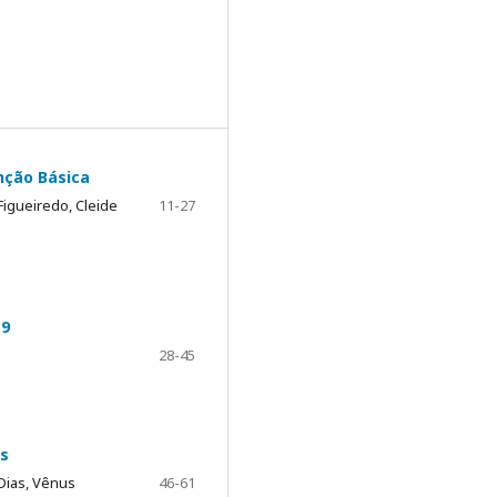
nção Básica
Figueiredo, Cleide
11-27
19
28-45
os
 Dias, Vênus
46-61