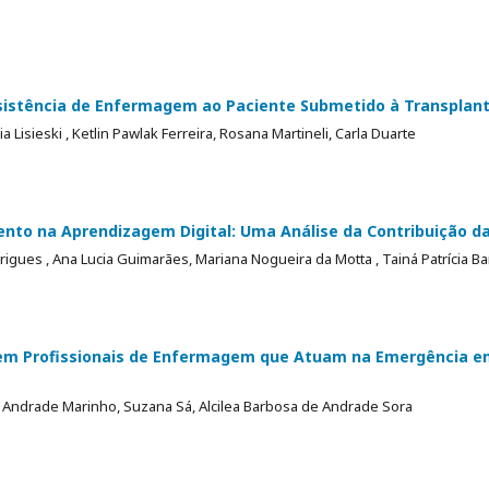
sistência de Enfermagem ao Paciente Submetido à Transplan
a Lisieski , Ketlin Pawlak Ferreira, Rosana Martineli, Carla Duarte
nto na Aprendizagem Digital: Uma Análise da Contribuição d
rigues , Ana Lucia Guimarães, Mariana Nogueira da Motta , Tainá Patrícia Ba
em Profissionais de Enfermagem que Atuam na Emergência e
ly Andrade Marinho, Suzana Sá, Alcilea Barbosa de Andrade Sora