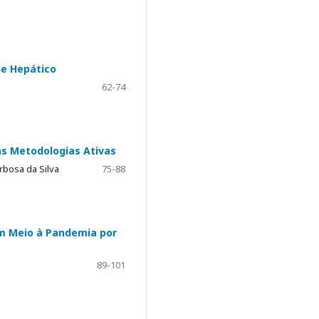
te Hepático
62-74
as Metodologias Ativas
rbosa da Silva
75-88
m Meio à Pandemia por
89-101